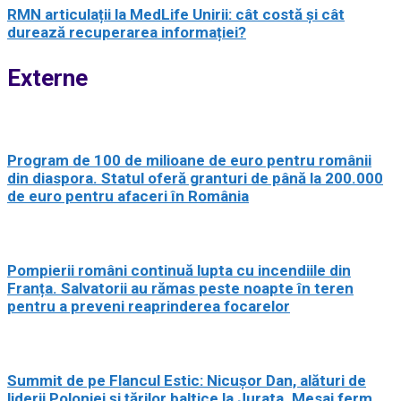
RMN articulații la MedLife Unirii: cât costă și cât
durează recuperarea informației?
Externe
Program de 100 de milioane de euro pentru românii
din diaspora. Statul oferă granturi de până la 200.000
de euro pentru afaceri în România
Pompierii români continuă lupta cu incendiile din
Franța. Salvatorii au rămas peste noapte în teren
pentru a preveni reaprinderea focarelor
Summit de pe Flancul Estic: Nicușor Dan, alături de
liderii Poloniei și țărilor baltice la Jurata. Mesaj ferm