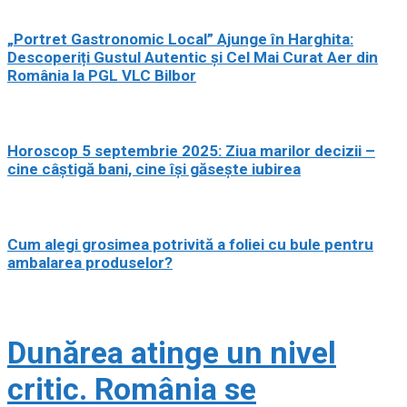
„Portret Gastronomic Local” Ajunge în Harghita:
Descoperiți Gustul Autentic și Cel Mai Curat Aer din
România la PGL VLC Bilbor
Horoscop 5 septembrie 2025: Ziua marilor decizii –
cine câștigă bani, cine își găsește iubirea
Cum alegi grosimea potrivită a foliei cu bule pentru
ambalarea produselor?
Dunărea atinge un nivel
critic. România se