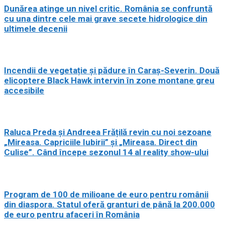
Dunărea atinge un nivel critic. România se confruntă
cu una dintre cele mai grave secete hidrologice din
ultimele decenii
Incendii de vegetație și pădure în Caraș-Severin. Două
elicoptere Black Hawk intervin în zone montane greu
accesibile
Raluca Preda și Andreea Frățilă revin cu noi sezoane
„Mireasa. Capriciile Iubirii” și „Mireasa. Direct din
Culise”. Când începe sezonul 14 al reality show-ului
Program de 100 de milioane de euro pentru românii
din diaspora. Statul oferă granturi de până la 200.000
de euro pentru afaceri în România