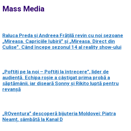
Mass Media
Raluca Preda și Andreea Frățilă revin cu noi sezoane
„Mireasa. Capriciile Iubirii” și „Mireasa. Direct din
Culise”. Când începe sezonul 14 al reality show-ului
„Poftiți pe la noi – Poftiți la întrecere”, lider de
audiență. Echipa roșie a câștigat prima probă a
săptămânii, iar diseară Sonny și Rikito luptă pentru
revanșă
„ROventura” descoperă bijuteria Moldovei: Piatra
Neamț, sâmbătă la Kanal D