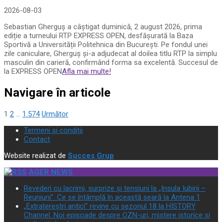
2026-08-03
Sebastian Gherguș a câștigat duminică, 2 august 2026, prima
ediție a turneului RTP EXPRESS OPEN, desfășurată la Baza
Sportivă a Universității Politehnica din București. Pe fondul unei
zile caniculare, Gherguș și-a adjudecat al doilea titlu RTP la simplu
masculin din carieră, confirmând forma sa excelentă. Succesul de
la EXPRESS OPEN
Afla mai multe!
Navigare în articole
1
2
…
1.574
Următor
Termeni și condiții
Contact
Website realizat de
Succes Grup
AGER NEWS
Revederi cu lacrimi, surprize și tensiuni la „Insula Iubirii –
Reuniuni”. Ce se întâmplă în această seară la Antena 1
„Extratereștri antici” revine cu sezonul 18 la HISTORY
Channel. Noi episoade despre OZN-uri, mistere istorice și