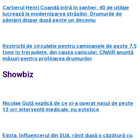
Cartierul Henri Coandă intră în șantier: 40 de utilaje
lucrează la modernizarea străzilor. Drumurile de
pământ dispar după peste un deceniu
Restricții de circulație pentru camioanele de peste 7,5
tone în trei județe, din cauza caniculei. CNAIR anunță
măsuri pentru protejarea drumurilor
Showbiz
Nicolae Guță explică de ce și-a operat nasul de peste
13 ori: intervenții medicale, nu estetice
Edsta, Influencerul din SUA, rănit după o căzătură cu