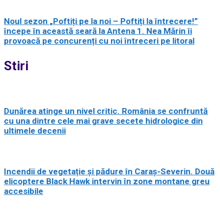
Noul sezon „Poftiți pe la noi – Poftiți la întrecere!”
începe în această seară la Antena 1. Nea Mărin îi
provoacă pe concurenți cu noi întreceri pe litoral
Stiri
Dunărea atinge un nivel critic. România se confruntă
cu una dintre cele mai grave secete hidrologice din
ultimele decenii
Incendii de vegetație și pădure în Caraș-Severin. Două
elicoptere Black Hawk intervin în zone montane greu
accesibile