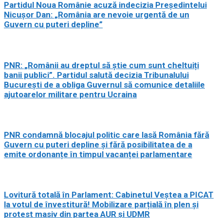
Partidul Noua Românie acuză indecizia Președintelui
Nicușor Dan: „România are nevoie urgentă de un
Guvern cu puteri depline”
PNR: „Românii au dreptul să știe cum sunt cheltuiți
banii publici”. Partidul salută decizia Tribunalului
București de a obliga Guvernul să comunice detaliile
ajutoarelor militare pentru Ucraina
PNR condamnă blocajul politic care lasă România fără
Guvern cu puteri depline și fără posibilitatea de a
emite ordonanțe în timpul vacanței parlamentare
Lovitură totală în Parlament: Cabinetul Veștea a PICAT
la votul de învestitură! Mobilizare parțială în plen și
protest masiv din partea AUR și UDMR