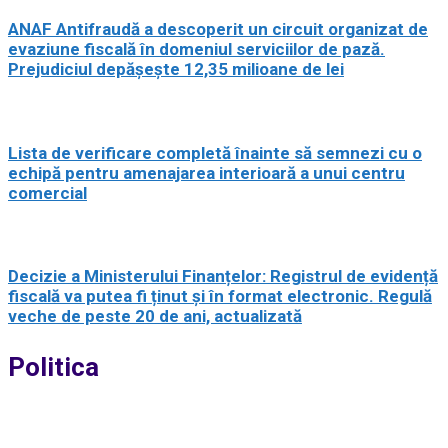
ANAF Antifraudă a descoperit un circuit organizat de
evaziune fiscală în domeniul serviciilor de pază.
Prejudiciul depășește 12,35 milioane de lei
Lista de verificare completă înainte să semnezi cu o
echipă pentru amenajarea interioară a unui centru
comercial
Decizie a Ministerului Finanțelor: Registrul de evidență
fiscală va putea fi ținut și în format electronic. Regulă
veche de peste 20 de ani, actualizată
Politica