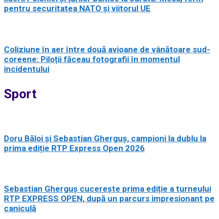
pentru securitatea NATO și viitorul UE
Coliziune în aer între două avioane de vânătoare sud-
coreene: Piloții făceau fotografii în momentul
incidentului
Sport
Doru Băloi și Sebastian Gherguș, campioni la dublu la
prima ediție RTP Express Open 2026
Sebastian Gherguș cucerește prima ediție a turneului
RTP EXPRESS OPEN, după un parcurs impresionant pe
caniculă