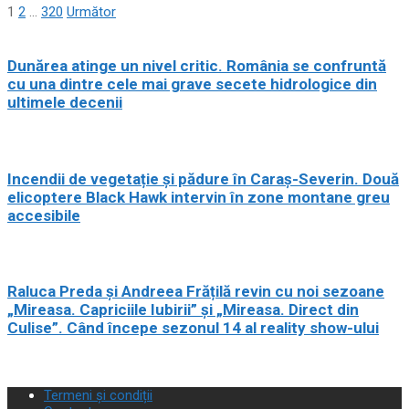
1
2
…
320
Următor
Dunărea atinge un nivel critic. România se confruntă
cu una dintre cele mai grave secete hidrologice din
ultimele decenii
Incendii de vegetație și pădure în Caraș-Severin. Două
elicoptere Black Hawk intervin în zone montane greu
accesibile
Raluca Preda și Andreea Frățilă revin cu noi sezoane
„Mireasa. Capriciile Iubirii” și „Mireasa. Direct din
Culise”. Când începe sezonul 14 al reality show-ului
Termeni și condiții